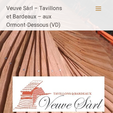
Aller
Veuve Sàrl – Tavillons
au
contenu
et Bardeaux – aux
principal
Ormont-Dessous (VD)